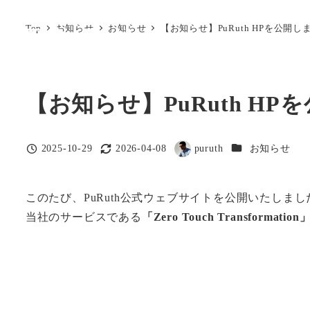
メ
Top
お知らせ
お知らせ
【お知らせ】PuRuth HPを公開し
イ
ン
コ
ン
【お知らせ】PuRuth HP
テ
ン
お知らせカテゴ
2025-10-29
2026-04-08
puruth
お知らせ
ツ
投稿日
更新日
著
へ
者
移
このたび、PuRuth公式ウェブサイトを公開いたしまし
動
当社のサービスである
「Zero Touch Transformation