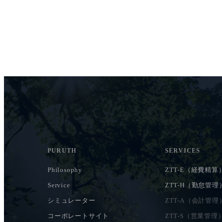
PURUTH
SERVICES
Philosophy
ZTT-E（経費精算
Service
ZTT-H（勤怠管理
シミュレーター
ZTT-A（会計管理
コーポレートサイト
ZTT-S（営業管理