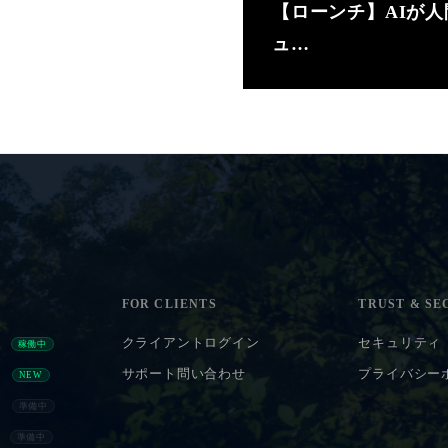
【ローンチ】AIが
ュ…
FOR CLIENTS
TRUST & SE
）
クライアントログイン
セキュリティ
稼働中
）
サポート問い合わせ
プライバシー
NEW
）
準備中
）
準備中