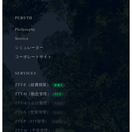
PURUTH
Philosophy
Service
シミュレーター
コーポレートサイト
SERVICES
ZTT-E（経費精算）
稼働中
ZTT-H（勤怠管理）
NEW
ZTT-A（会計管理）
準備中
ZTT-S（営業管理）
準備中
ZTT-P（PJT管理）
準備中
ZTT-W（予実管理）
準備中