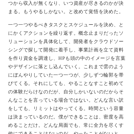
つから収入が無くなり、いつ資産が尽きるのかが決
まる。もうやるしかない。と改めて覚悟を決めた。
一つ一つやるべきタスクとスケジュールを決め、と
にかくアクションを繰り返す。概念止まりだったソ
リューションを具体化して、開発者をクラウドソー
シングで探して開発に着手し、事業計画を立て資料
を作り資金を調達し、HPも頭の中のイメージを言葉
やデザインに落とし込んでいく。これまで雲のよう
にぼんやりしていた一つ一つが、少しずつ輪郭を帯
びてくる。それにしても、やることなすこと初めて
の体験だらけなのだが、自分しかいないのだからそ
んなことを言っている場合ではない。どんな言い訳
をしても、リミットはやってくる。時間という容量
は決まっているのだ。僕ができることは、密度を高
めることだけ。どんな局面でも、常に全力を尽くす
他にできることはないのだ。やったことがないと