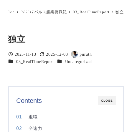
メ
Top
2026年パルス起業挑戦記
03_RealTimeReport
独立
イ
MENU
ン
コ
独立
ン
テ
2025-11-13
2025-12-03
puruth
ン
投稿日
更新日
著
カテゴリー
カテゴリー
03_RealTimeReport
Uncategorized
ツ
者
へ
移
動
Contents
CLOSE
退職
全速力