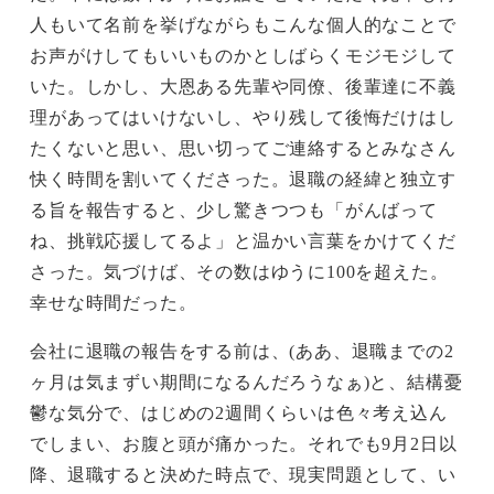
人もいて名前を挙げながらもこんな個人的なことで
お声がけしてもいいものかとしばらくモジモジして
いた。しかし、大恩ある先輩や同僚、後輩達に不義
理があってはいけないし、やり残して後悔だけはし
たくないと思い、思い切ってご連絡するとみなさん
快く時間を割いてくださった。退職の経緯と独立す
る旨を報告すると、少し驚きつつも「がんばって
ね、挑戦応援してるよ」と温かい言葉をかけてくだ
さった。気づけば、その数はゆうに100を超えた。
幸せな時間だった。
会社に退職の報告をする前は、(ああ、退職までの2
ヶ月は気まずい期間になるんだろうなぁ)と、結構憂
鬱な気分で、はじめの2週間くらいは色々考え込ん
でしまい、お腹と頭が痛かった。それでも9月2日以
降、退職すると決めた時点で、現実問題として、い