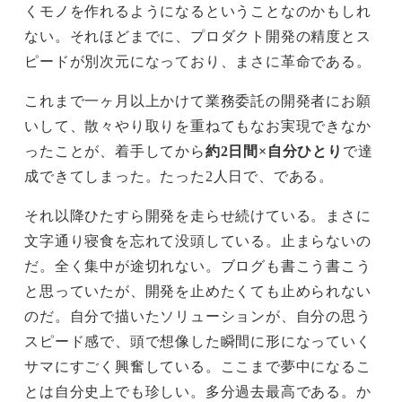
くモノを作れるようになるということなのかもしれ
ない。それほどまでに、プロダクト開発の精度とス
ピードが別次元になっており、まさに革命である。
これまで一ヶ月以上かけて業務委託の開発者にお願
いして、散々やり取りを重ねてもなお実現できなか
ったことが、着手してから
約2日間×自分ひとり
で達
成できてしまった。たった2人日で、である。
それ以降ひたすら開発を走らせ続けている。まさに
文字通り寝食を忘れて没頭している。止まらないの
だ。全く集中が途切れない。ブログも書こう書こう
と思っていたが、開発を止めたくても止められない
のだ。自分で描いたソリューションが、自分の思う
スピード感で、頭で想像した瞬間に形になっていく
サマにすごく興奮している。ここまで夢中になるこ
とは自分史上でも珍しい。多分過去最高である。か