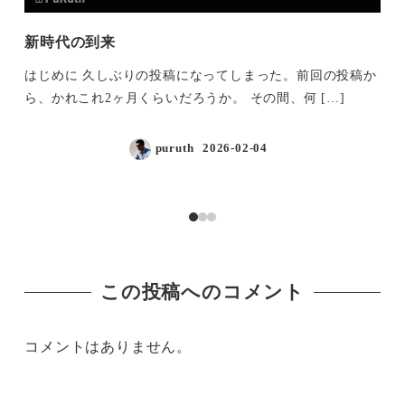
新時代の到来
超
はじめに 久しぶりの投稿になってしまった。前回の投稿か
は
ら、かれこれ2ヶ月くらいだろうか。 その間、何 […]
う
puruth
2026-02-04
投稿日
この投稿へのコメント
コメントはありません。