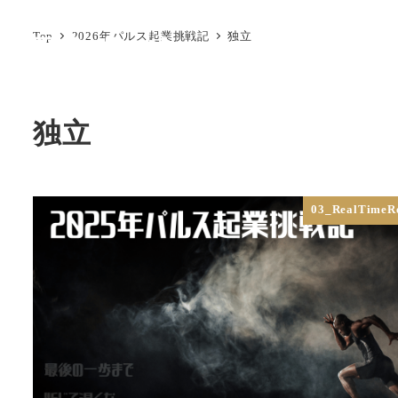
メ
Top
2026年パルス起業挑戦記
独立
イ
ン
コ
ン
独立
テ
ン
ツ
03_RealTimeR
へ
移
動