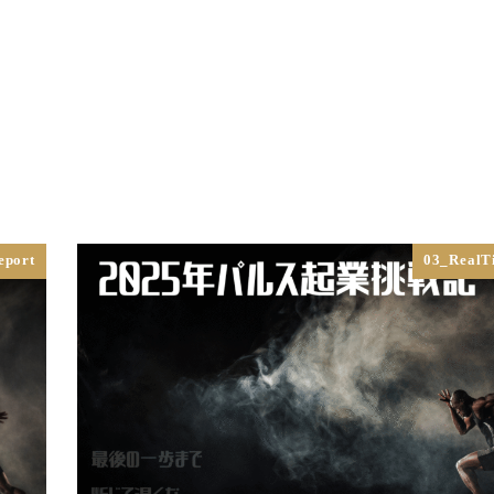
Top
Philosophy
Service
シミュレ
eport
03_RealT