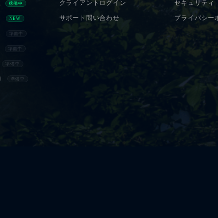
）
クライアントログイン
セキュリティ
稼働中
）
サポート問い合わせ
プライバシー
NEW
）
準備中
）
準備中
）
準備中
）
準備中