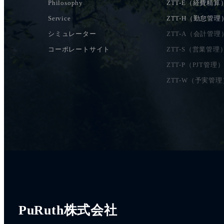
Philosophy
ZTT-E（経費精算
Service
ZTT-H（勤怠管理
シミュレーター
ZTT-A（会計管理
コーポレートサイト
ZTT-S（営業管理
ZTT-P（PJT管理
ZTT-W（予実管理
PuRuth株式会社