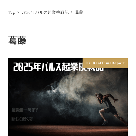
メ
Top
2026年パルス起業挑戦記
葛藤
イ
MENU
ン
コ
葛藤
ン
テ
ン
03_RealTimeReport
ツ
へ
移
動