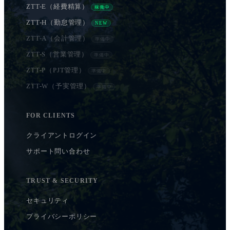
ZTT-E（経費精算）
稼働中
ZTT-H（勤怠管理）
NEW
ZTT-A（会計管理）
準備中
ZTT-S（営業管理）
準備中
ZTT-P（PJT管理）
準備中
ZTT-W（予実管理）
準備中
FOR CLIENTS
クライアントログイン
サポート問い合わせ
TRUST & SECURITY
セキュリティ
プライバシーポリシー