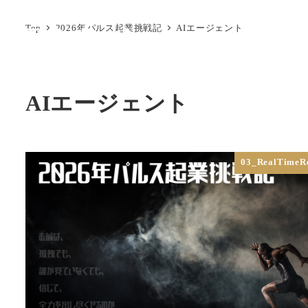
メ
Top
2026年パルス起業挑戦記
AIエージェント
イ
ン
コ
ン
AIエージェント
テ
ン
ツ
03_RealTimeR
へ
移
動