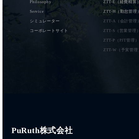
Philosophy
ZTT-E（経費精算
Service
ZTT-H（勤怠管理
シミュレーター
ZTT-A（会計管理
コーポレートサイト
ZTT-S（営業管理
ZTT-P（PJT管理
ZTT-W（予実管理
PuRuth株式会社