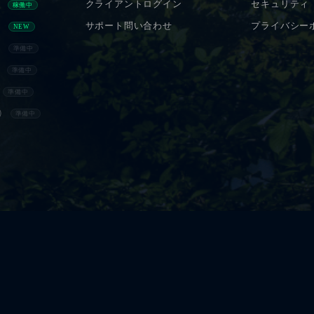
）
クライアントログイン
セキュリティ
稼働中
）
サポート問い合わせ
プライバシー
NEW
）
準備中
）
準備中
）
準備中
）
準備中