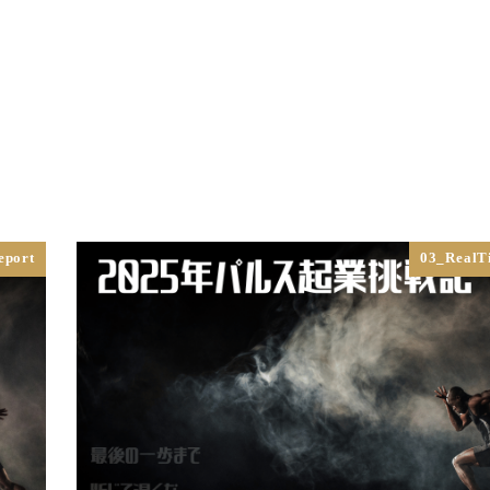
Top
Philosophy
Service
シミュレ
eport
03_RealT