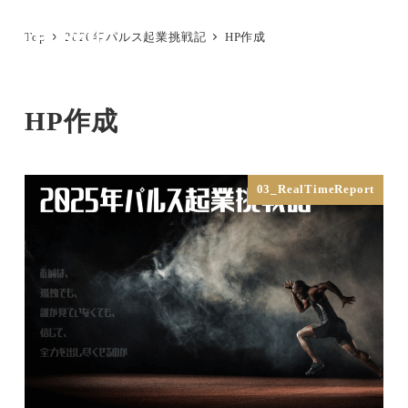
メ
Top
2026年パルス起業挑戦記
HP作成
イ
MENU
ン
コ
HP作成
ン
テ
ン
03_RealTimeReport
ツ
へ
移
動