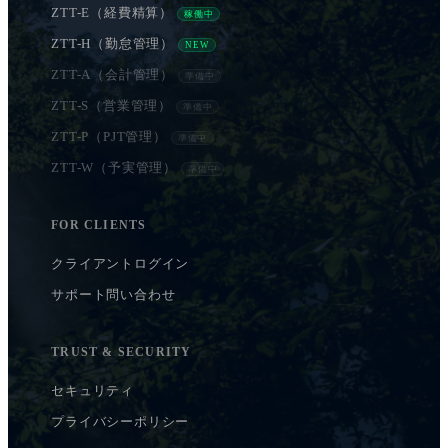
ZTT-E（経費精算）
稼働中
ZTT-H（勤怠管理）
NEW
ZTT-A（会計管理）
準備中
ZTT-S（営業管理）
準備中
ZTT-P（PJT管理）
準備中
ZTT-W（予実管理）
準備中
FOR CLIENTS
クライアントログイン
サポート問い合わせ
TRUST & SECURITY
セキュリティ
プライバシーポリシー