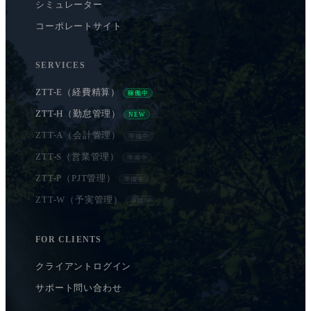
シミュレーター
コーポレートサイト
SERVICES
ZTT-E（経費精算）
稼働中
ZTT-H（勤怠管理）
NEW
ZTT-A（会計管理）
準備中
ZTT-S（営業管理）
準備中
ZTT-P（PJT管理）
準備中
ZTT-W（予実管理）
準備中
FOR CLIENTS
クライアントログイン
サポート問い合わせ