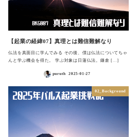
【起業の経緯07】真理とは難信難解なり
仏法を真面目に学んでみる その後、僕は仏法についてちゃ
んと学ぶ機会を得た。 学ぶ対象は日蓮仏法。鎌倉 […]
puruth
2025-01-27
投稿日
02_Background