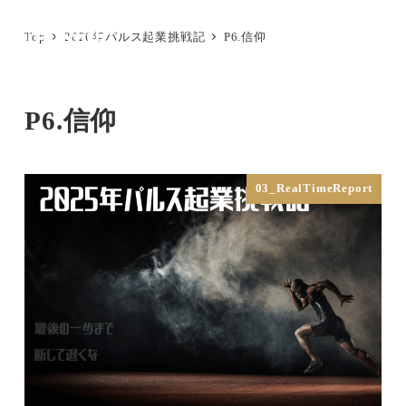
メ
Top
2026年パルス起業挑戦記
P6.信仰
イ
MENU
ン
コ
P6.信仰
ン
テ
ン
03_RealTimeReport
ツ
へ
移
動