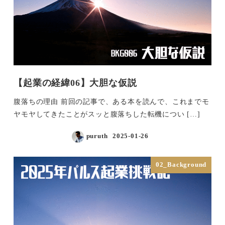
【起業の経緯06】大胆な仮説
腹落ちの理由 前回の記事で、ある本を読んで、これまでモ
ヤモヤしてきたことがスッと腹落ちした転機につい […]
puruth
2025-01-26
投稿日
02_Background